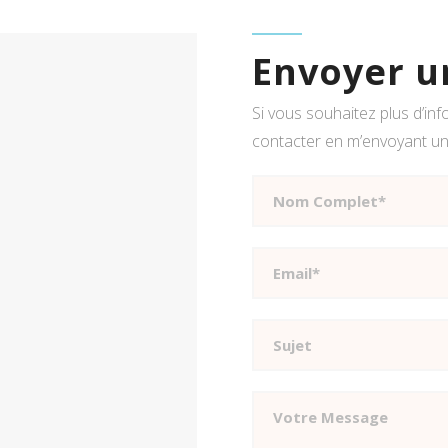
Envoyer u
Si vous souhaitez plus d’in
contacter en m’envoyant un 
Nom Complet*
Email*
Sujet
Votre Message